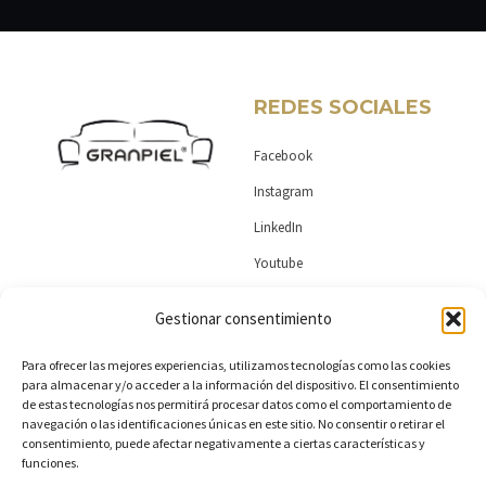
e
t
k
t
b
u
e
a
o
b
d
g
o
e
i
r
k
n
a
-
-
m
REDES SOCIALES
f
i
n
Facebook
Instagram
LinkedIn
Youtube
Gestionar consentimiento
MAS DE GRANPIEL
CONTACTO
Para ofrecer las mejores experiencias, utilizamos tecnologías como las cookies
para almacenar y/o acceder a la información del dispositivo. El consentimiento
Encuentra tu tienda
Ctra. Almansa km 1,4. Yecla 30510
de estas tecnologías nos permitirá procesar datos como el comportamiento de
navegación o las identificaciones únicas en este sitio. No consentir o retirar el
(Murcia)
Colección
consentimiento, puede afectar negativamente a ciertas características y
funciones.
+34 968 796487
Esencia