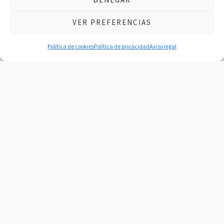
VER PREFERENCIAS
Política de cookies
Política de privacidad
Aviso legal
Garantía y modo de
uso
Te adjuntamos un PDF con la guía
de uso y garantía para todos
nuestros productos. Es
fundamental seguir las
instrucciones de uso para