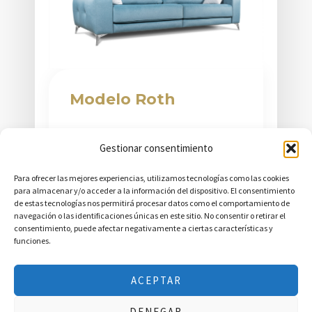
Modelo Roth
Presentamos el nuevo sofá Roth,
Gestionar consentimiento
un modelo extraíble que combina
Para ofrecer las mejores experiencias, utilizamos tecnologías como las cookies
diseño sofisticado y funcionalidad.
para almacenar y/o acceder a la información del dispositivo. El consentimiento
Sus módulos con mecanismo
de estas tecnologías nos permitirá procesar datos como el comportamiento de
navegación o las identificaciones únicas en este sitio. No consentir o retirar el
extraíble y chasis metálico
consentimiento, puede afectar negativamente a ciertas características y
aseguran durabilidad y ...
funciones.
ACEPTAR
DENEGAR