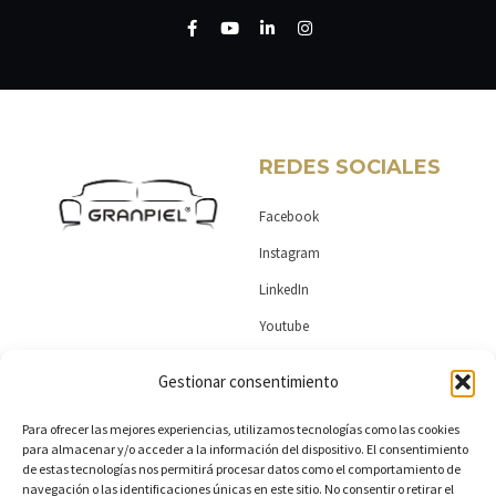
F
Y
L
I
a
o
i
n
c
u
n
s
e
t
k
t
b
u
e
a
o
b
d
g
o
e
i
r
k
n
a
-
-
m
REDES SOCIALES
f
i
n
Facebook
Instagram
LinkedIn
Youtube
Gestionar consentimiento
MAS DE GRANPIEL
CONTACTO
Para ofrecer las mejores experiencias, utilizamos tecnologías como las cookies
para almacenar y/o acceder a la información del dispositivo. El consentimiento
Encuentra tu tienda
Ctra. Almansa km 1,4. Yecla 30510
de estas tecnologías nos permitirá procesar datos como el comportamiento de
navegación o las identificaciones únicas en este sitio. No consentir o retirar el