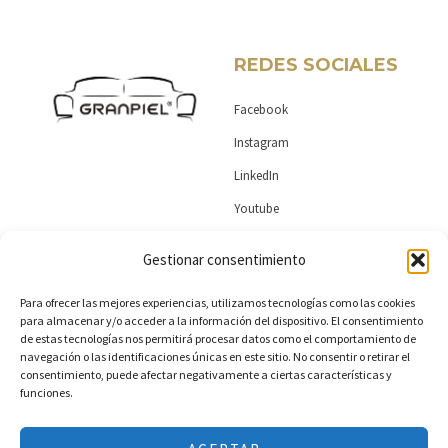
o
b
d
g
o
e
i
r
k
n
a
-
-
m
REDES SOCIALES
f
i
n
Facebook
Instagram
LinkedIn
Youtube
Gestionar consentimiento
MAS DE GRANPIEL
CONTACTO
Para ofrecer las mejores experiencias, utilizamos tecnologías como las cookies
para almacenar y/o acceder a la información del dispositivo. El consentimiento
Encuentra tu tienda
Ctra. Almansa km 1,4. Yecla 30510
de estas tecnologías nos permitirá procesar datos como el comportamiento de
navegación o las identificaciones únicas en este sitio. No consentir o retirar el
(Murcia)
Colección
consentimiento, puede afectar negativamente a ciertas características y
funciones.
+34 968 796487
Esencia
info@granpiel.com
Política de privacidad