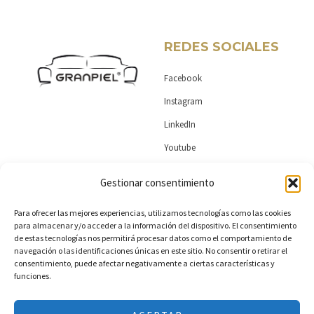
o
b
d
g
o
e
i
r
k
n
a
-
-
m
REDES SOCIALES
f
i
n
Facebook
Instagram
LinkedIn
Youtube
Gestionar consentimiento
MAS DE GRANPIEL
CONTACTO
Para ofrecer las mejores experiencias, utilizamos tecnologías como las cookies
para almacenar y/o acceder a la información del dispositivo. El consentimiento
Encuentra tu tienda
Ctra. Almansa km 1,4. Yecla 30510
de estas tecnologías nos permitirá procesar datos como el comportamiento de
navegación o las identificaciones únicas en este sitio. No consentir o retirar el
(Murcia)
Colección
consentimiento, puede afectar negativamente a ciertas características y
funciones.
+34 968 796487
Esencia
info@granpiel.com
Política de privacidad